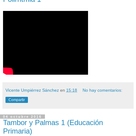
Vicente Umpiérrez Sánchez
en
15:18
No hay comentarios:
Compartir
04 octubre 2016
Tambor y Palmas 1 (Educación
Primaria)