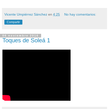
Vicente Umpiérrez Sánchez
en
4:25
No hay comentarios:
Compartir
06 noviembre 2016
Toques de Soleá 1