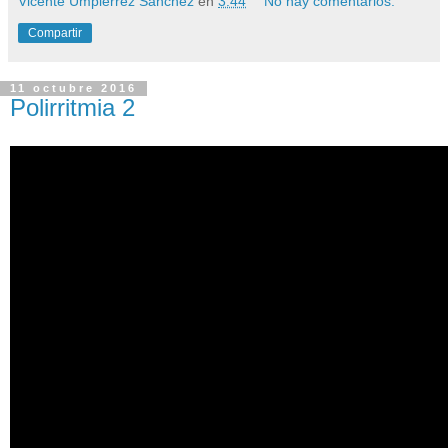
Vicente Umpiérrez Sánchez
en
3:44
No hay comentarios:
Compartir
11 octubre 2016
Polirritmia 2