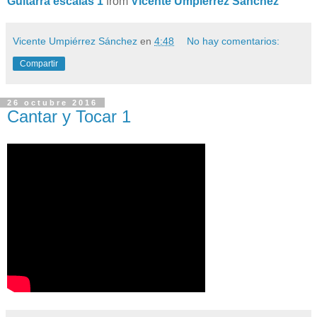
Guitarra escalas 1
from
Vicente Umpiérrez Sánchez
Vicente Umpiérrez Sánchez
en
4:48
No hay comentarios:
Compartir
26 octubre 2016
Cantar y Tocar 1