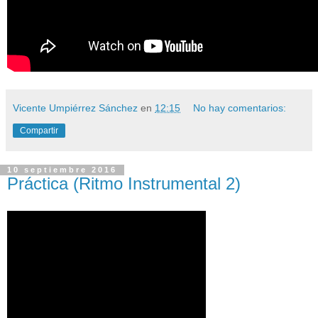
Vicente Umpiérrez Sánchez
en
12:15
No hay comentarios:
Compartir
10 septiembre 2016
Práctica (Ritmo Instrumental 2)