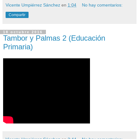
Vicente Umpiérrez Sánchez
en
1:04
No hay comentarios:
Compartir
18 octubre 2016
Tambor y Palmas 2 (Educación
Primaria)