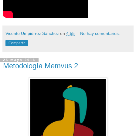
Vicente Umpiérrez Sánchez
en
4:55
No hay comentarios:
Compartir
25 mayo 2016
Metodología Memvus 2