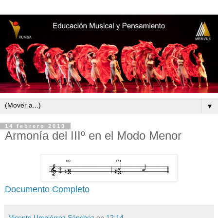
▼
14 febrero 2010
Armonía del IIIº en el Modo Menor
Documento Completo
Vicente Umpiérrez Sánchez
en
12:14