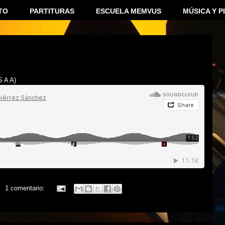
TO
PARTITURAS
ESCUELA MEMVUS
MÚSICA Y P
S A A)
1 comentario: