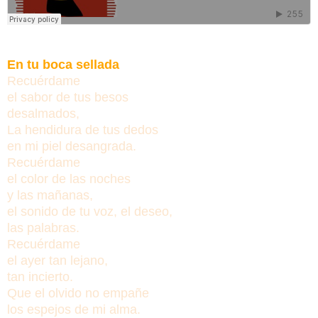
En tu boca sellada
Recuérdame
el sabor de tus besos
desalmados,
La hendidura de tus dedos
en mi piel desangrada.
Recuérdame
el color de las noches
y las mañanas,
el sonido de tu voz, el deseo,
las palabras.
Recuérdame
el ayer tan lejano,
tan incierto.
Que el olvido
no empañe
los espejos de mi alma.